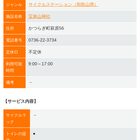
サイクルステーション（和歌山県）
ジャンル
宝来山神社
施設名称
かつらぎ町萩原56
住所
0736-22-3734
電話番号
不定休
定休日
9:00～17:00
利用可能
時間
－
備考
【サービス内容】
－
サイクルラ
ック
●
トイレの提