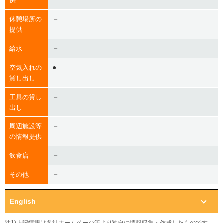
供
－
休憩場所の
提供
－
給水
●
空気入れの
貸し出し
－
工具の貸し
出し
－
周辺施設等
の情報提供
－
飲食店
－
その他
English
注1)上記情報は各社ホームページ等より独自に情報収集・作成したものです。