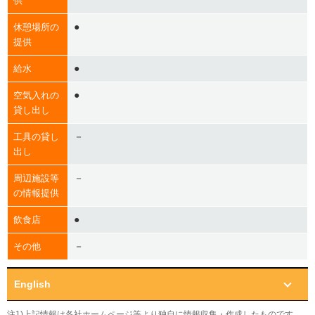
供
●
休憩場所の
提供
●
給水
●
空気入れの
貸し出し
－
工具の貸し
出し
－
周辺施設等
の情報提供
●
飲食店
－
その他
English
注1)上記情報は各社ホームページ等より独自に情報収集・作成したものです。