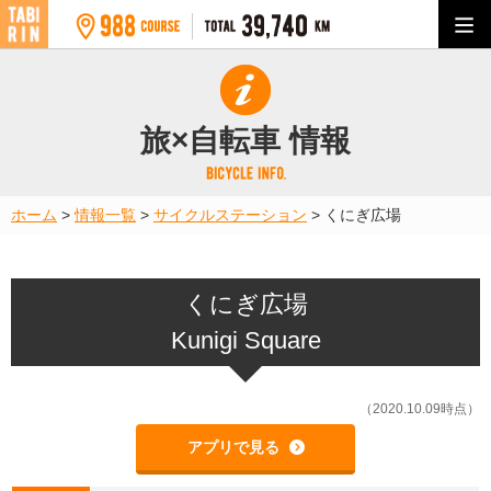
旅×自転車 情報
ホーム
>
情報一覧
>
サイクルステーション
>
くにぎ広場
くにぎ広場
Kunigi Square
（2020.10.09時点）
アプリで見る