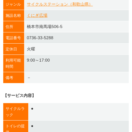
サイクルステーション（和歌山県）
ジャンル
くにぎ広場
施設名称
橋本市南馬場506-5
住所
0736-33-5288
電話番号
火曜
定休日
9:00～17:00
利用可能
時間
－
備考
【サービス内容】
●
サイクルラ
ック
●
トイレの提