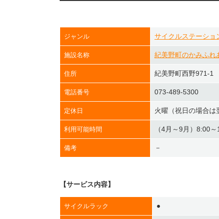
サイクルステーショ
ジャンル
紀美野町のかみふれ
施設名称
紀美野町西野971-1
住所
073-489-5300
電話番号
火曜（祝日の場合は
定休日
（4月～9月）8:00～1
利用可能時間
－
備考
【サービス内容】
●
サイクルラック