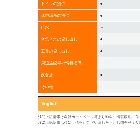
●
トイレの提供
●
休憩場所の提供
－
給水
●
空気入れの貸し出し
●
工具の貸し出し
－
周辺施設等の情報提供
●
飲食店
－
その他
English
注1)上記情報は各社ホームページ等より独自に情報収集・
注2)上記情報以外に、情報がございましたら、お問合せよ