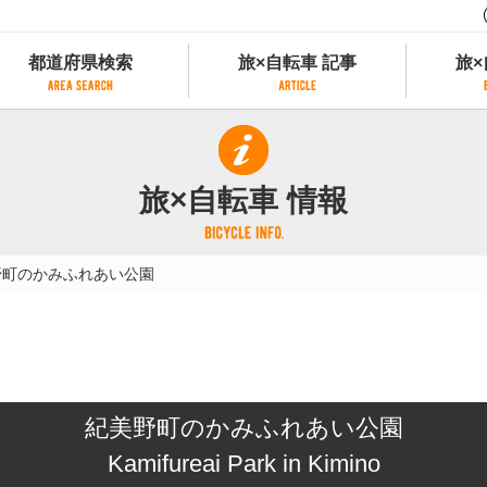
都道府県検索
旅×自転車 記事
旅×
都道府県検索
旅×自転車 記事
旅×
県別サイクリング情報
記事一覧
サイクリストにやさしい宿
旅×自転車 情報
県アクセスランキング
カテゴリから探す
サイクルトレイン
フリーワードから探す
レンタサイクル
野町のかみふれあい公園
タグから探す
予約ができるレンタサイクル
スポーツタイプのe-bikeがあるレンタサイ
スポーツタイプがあるレンタサイクル
マウンテンバイクがあるレンタサイクル
子供用自転車があるレンタサイクル
紀美野町のかみふれあい公園
タンデム自転車があるレンタサイクル
鉄道駅に近いレンタサイクル
Kamifureai Park in Kimino
レンタサイクルがある道の駅