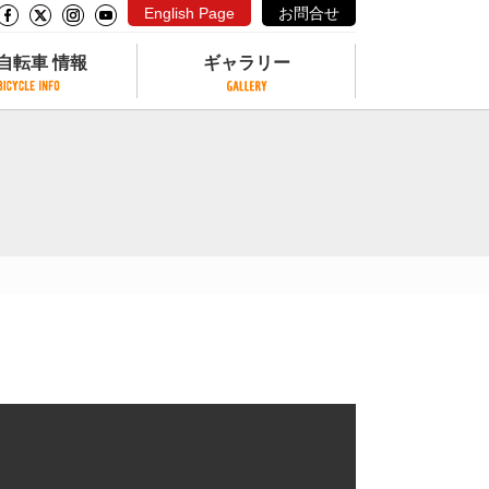
English Page
お問合せ
自転車 情報
ギャラリー
自転車 情報
ギャラリー
サイクリングコースがある公園
写真ギャラリー
交通公園
動画ギャラリー
自転車でも乗れるフェリー
サイクルターミナル
クル
サイクルステーション
サイクルステーションがある空港
自転車店