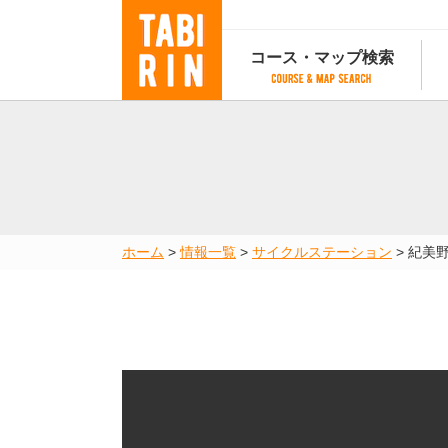
コース・マップ検索
コース・マップ検索
コース検索
マップ検索
都道府
コース条件から検索
都道府県から検索
都道府
都道府県から検索
マップランキング
ホーム
>
情報一覧
>
サイクルステーション
>
紀美
地図から検索
スポットから検索
コースランキング
コースで人気のスポットランキング