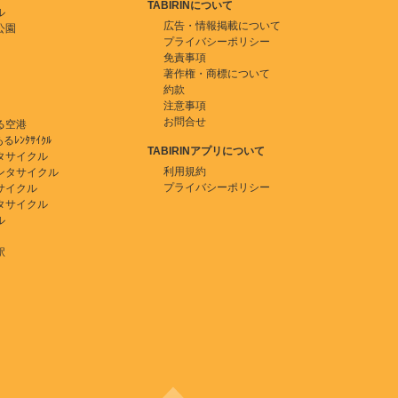
TABIRINについて
ル
広告・情報掲載について
公園
プライバシーポリシー
免責事項
著作権・商標について
約款
注意事項
お問合せ
る空港
ﾚﾝﾀｻｲｸﾙ
TABIRINアプリについて
タサイクル
利用規約
ンタサイクル
プライバシーポリシー
サイクル
タサイクル
ル
駅