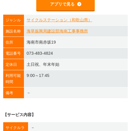
アプリで見る
サイクルステーション（和歌山県）
ジャンル
海草振興局建設部海南工事事務所
施設名称
海南市南赤坂19
住所
073-483-4824
電話番号
土日祝、年末年始
定休日
9:00～17:45
利用可能
時間
－
備考
【サービス内容】
－
サイクルラ