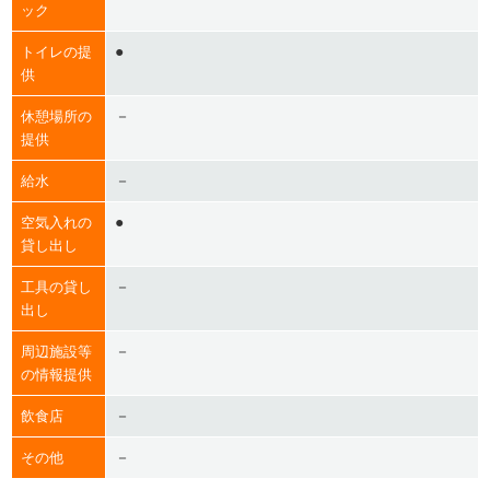
ック
●
トイレの提
供
－
休憩場所の
提供
－
給水
●
空気入れの
貸し出し
－
工具の貸し
出し
－
周辺施設等
の情報提供
－
飲食店
－
その他