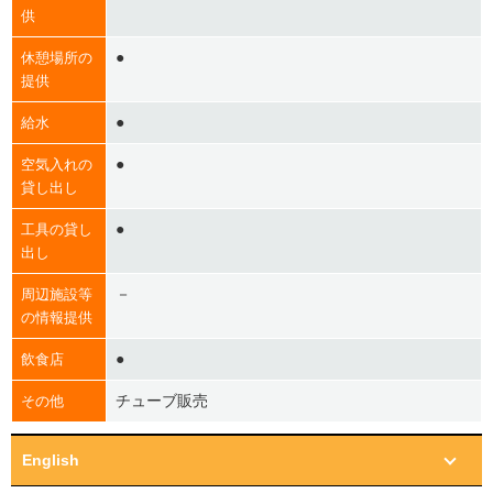
供
●
休憩場所の
提供
●
給水
●
空気入れの
貸し出し
●
工具の貸し
出し
－
周辺施設等
の情報提供
●
飲食店
チューブ販売
その他
English