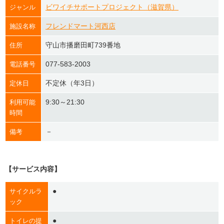
ビワイチサポートプロジェクト（滋賀県）
ジャンル
フレンドマート河西店
施設名称
守山市播磨田町739番地
住所
077-583-2003
電話番号
不定休（年3日）
定休日
9:30～21:30
利用可能
時間
－
備考
【サービス内容】
●
サイクルラ
ック
●
トイレの提