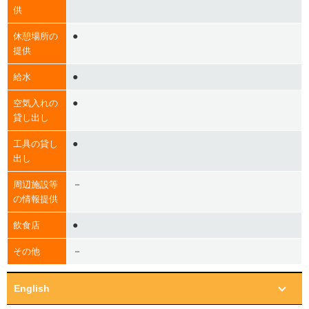
供
●
休憩場所の
提供
●
給水
●
空気入れの
貸し出し
●
工具の貸し
出し
－
周辺施設等
の情報提供
●
飲食店
－
その他
English