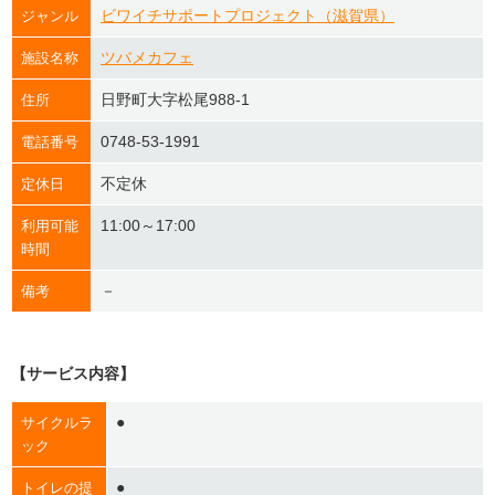
ビワイチサポートプロジェクト（滋賀県）
ジャンル
ツバメカフェ
施設名称
日野町大字松尾988-1
住所
0748-53-1991
電話番号
不定休
定休日
11:00～17:00
利用可能
時間
－
備考
【サービス内容】
●
サイクルラ
ック
●
トイレの提