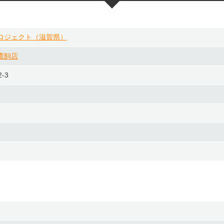
ロジェクト（滋賀県）
鷹飼店
-3