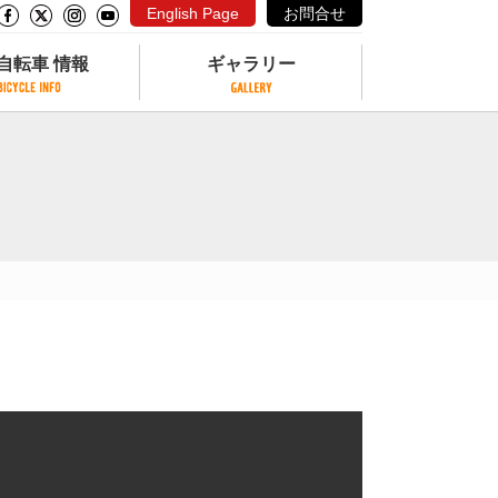
English Page
お問合せ
自転車 情報
ギャラリー
自転車 情報
ギャラリー
サイクリングコースがある公園
写真ギャラリー
交通公園
動画ギャラリー
自転車でも乗れるフェリー
サイクルターミナル
クル
サイクルステーション
サイクルステーションがある空港
自転車店