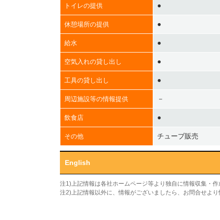
●
トイレの提供
●
休憩場所の提供
●
給水
●
空気入れの貸し出し
●
工具の貸し出し
－
周辺施設等の情報提供
●
飲食店
チューブ販売
その他
English
注1)上記情報は各社ホームページ等より独自に情報収集・
注2)上記情報以外に、情報がございましたら、お問合せよ