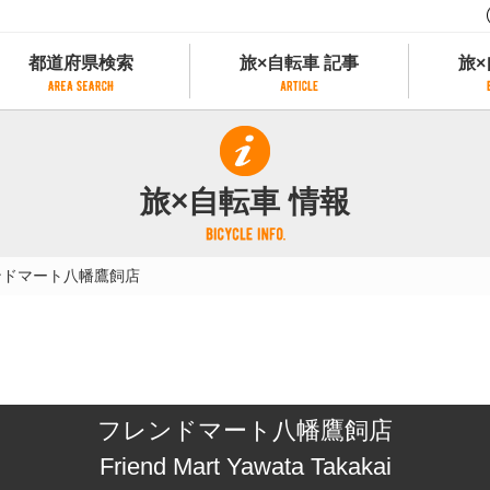
都道府県検索
旅×自転車 記事
旅×
都道府県検索
旅×自転車 記事
旅×
県別サイクリング情報
記事一覧
サイクリストにやさしい宿
旅×自転車 情報
県アクセスランキング
カテゴリから探す
サイクルトレイン
フリーワードから探す
レンタサイクル
ンドマート八幡鷹飼店
タグから探す
予約ができるレンタサイクル
スポーツタイプのe-bikeがあるレンタサイ
スポーツタイプがあるレンタサイクル
マウンテンバイクがあるレンタサイクル
子供用自転車があるレンタサイクル
フレンドマート八幡鷹飼店
タンデム自転車があるレンタサイクル
鉄道駅に近いレンタサイクル
Friend Mart Yawata Takakai
レンタサイクルがある道の駅