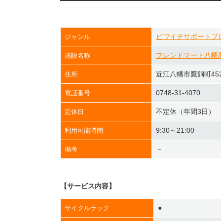
ビワイチサポートプ
ジャンル
フレンドマート八幡
施設名称
近江八幡市鷹飼町452
住所
0748-31-4070
電話番号
不定休（年間3日）
定休日
9:30～21:00
利用可能時間
－
備考
【サービス内容】
●
サイクルラック