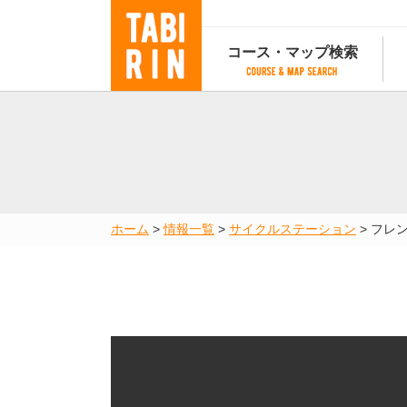
コース・マップ検索
コース・マップ検索
コース検索
マップ検索
都道府
コース条件から検索
都道府県から検索
都道府
都道府県から検索
マップランキング
ホーム
>
情報一覧
>
サイクルステーション
>
フレ
地図から検索
スポットから検索
コースランキング
コースで人気のスポットランキング