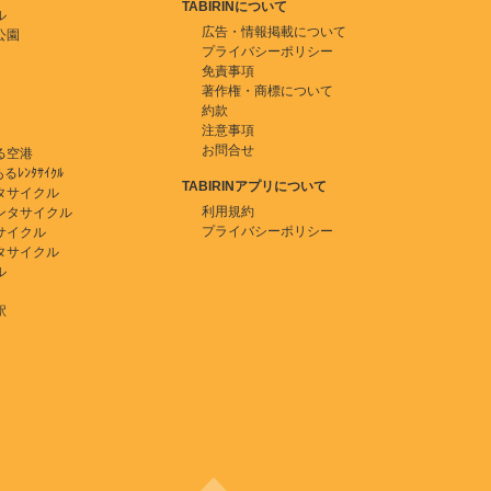
TABIRINについて
ル
広告・情報掲載について
公園
プライバシーポリシー
免責事項
著作権・商標について
約款
注意事項
お問合せ
る空港
ﾚﾝﾀｻｲｸﾙ
TABIRINアプリについて
タサイクル
利用規約
ンタサイクル
プライバシーポリシー
サイクル
タサイクル
ル
駅