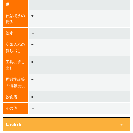
供
●
休憩場所の
提供
－
給水
●
空気入れの
貸し出し
●
工具の貸し
出し
●
周辺施設等
の情報提供
●
飲食店
－
その他
English