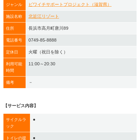
ビワイチサポートプロジェクト（滋賀県）
ジャンル
北近江リゾート
施設名称
長浜市高月町唐川89
住所
0749-85-8888
電話番号
火曜（祝日を除く）
定休日
11:00～20:30
利用可能
時間
－
備考
【サービス内容】
●
サイクルラ
ック
●
トイレの提