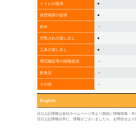
●
トイレの提供
●
休憩場所の提供
－
給水
●
空気入れの貸し出し
●
工具の貸し出し
－
周辺施設等の情報提供
－
飲食店
－
その他
English
注1)上記情報は各社ホームページ等より独自に情報収集・
注2)上記情報以外に、情報がございましたら、お問合せよ