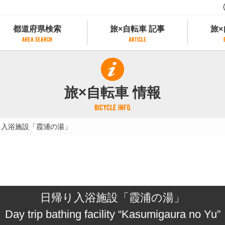
都道府県検索
旅×自転車 記事
旅×
都道府県検索
旅×自転車 記事
旅×
県別サイクリング情報
記事一覧
サイクリストにやさしい宿
旅×自転車 情報
県アクセスランキング
カテゴリから探す
サイクルトレイン
フリーワードから探す
レンタサイクル
り入浴施設「霞浦の湯」
タグから探す
予約ができるレンタサイクル
スポーツタイプのe-bikeがあるレンタサイ
スポーツタイプがあるレンタサイクル
マウンテンバイクがあるレンタサイクル
子供用自転車があるレンタサイクル
日帰り入浴施設「霞浦の湯」
タンデム自転車があるレンタサイクル
鉄道駅に近いレンタサイクル
Day trip bathing facility “Kasumigaura no Yu”
レンタサイクルがある道の駅