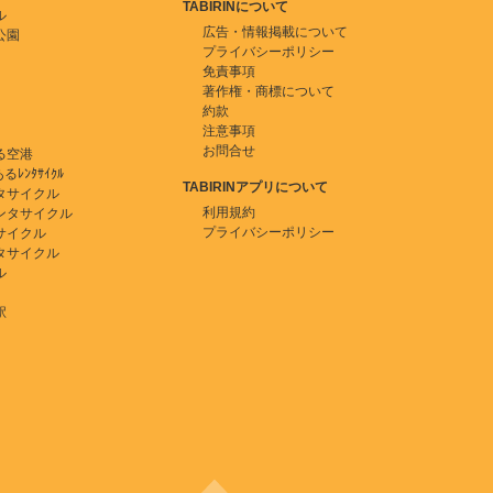
TABIRINについて
ル
広告・情報掲載について
公園
プライバシーポリシー
免責事項
著作権・商標について
約款
注意事項
お問合せ
る空港
ﾚﾝﾀｻｲｸﾙ
TABIRINアプリについて
タサイクル
利用規約
ンタサイクル
プライバシーポリシー
サイクル
タサイクル
ル
駅