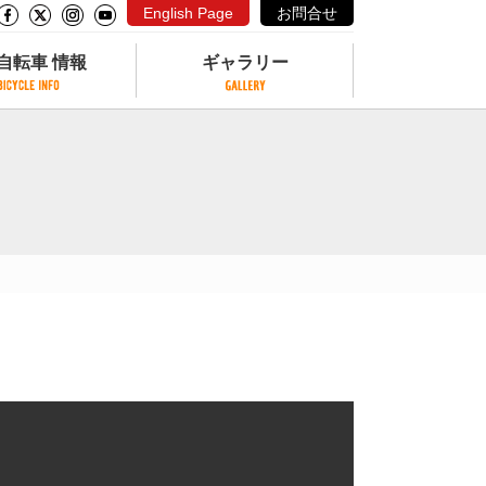
English Page
お問合せ
自転車 情報
ギャラリー
自転車 情報
ギャラリー
サイクリングコースがある公園
写真ギャラリー
交通公園
動画ギャラリー
自転車でも乗れるフェリー
サイクルターミナル
クル
サイクルステーション
サイクルステーションがある空港
自転車店