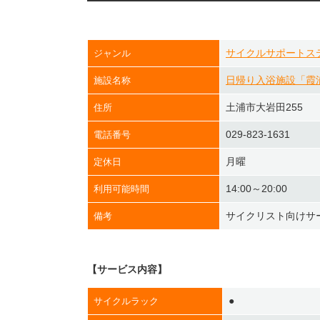
サイクルサポートス
ジャンル
日帰り入浴施設「霞
施設名称
土浦市大岩田255
住所
029-823-1631
電話番号
月曜
定休日
14:00～20:00
利用可能時間
サイクリスト向けサ
備考
【サービス内容】
●
サイクルラック