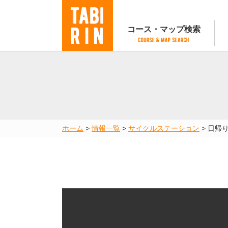
コース・マップ検索
コース・マップ検索
コース検索
マップ検索
都道府
コース条件から検索
都道府県から検索
都道府
都道府県から検索
マップランキング
ホーム
>
情報一覧
>
サイクルステーション
>
日帰
地図から検索
スポットから検索
コースランキング
コースで人気のスポットランキング