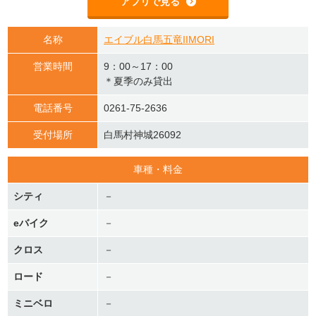
アプリで見る
名称
エイブル白馬五竜IIMORI
営業時間
9：00～17：00
＊夏季のみ貸出
電話番号
0261-75-2636
受付場所
白馬村神城26092
車種・料金
シティ
－
eバイク
－
クロス
－
ロード
－
ミニベロ
－