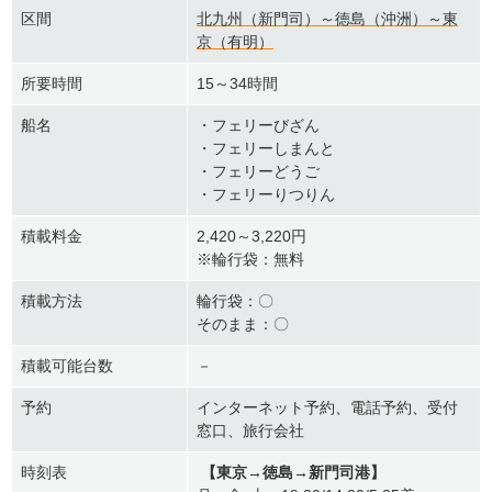
区間
北九州（新門司）～徳島（沖洲）～東
京（有明）
所要時間
15～34時間
船名
・フェリーびざん
・フェリーしまんと
・フェリーどうご
・フェリーりつりん
積載料金
2,420～3,220円
※輪行袋：無料
積載方法
輪行袋：〇
そのまま：〇
積載可能台数
－
予約
インターネット予約、電話予約、受付
窓口、旅行会社
時刻表
【東京→徳島→新門司港】