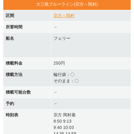
大三島ブルーライン(宗方～岡村)
区間
宗方～岡村
所要時間
－
船名
フェリー
積載料金
250円
積載方法
輪行袋：〇
そのまま：〇
積載可能台数
－
予約
－
時刻表
宗方 岡村着
8:50 9:13
9:40 10:03
14:35 14:58