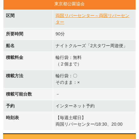
東京都公園協会
区間
両国リバーセンター～両国リバーセン
ター
所要時間
90分
船名
ナイトクルーズ「2大タワー周遊便」
積載料金
輪行袋：無料
（２個まで）
積載方法
輪行袋：〇
そのまま：×
積載可能台数
－
予約
インターネット予約
時刻表
【毎週土曜日】
両国リバーセンター/18:30、20:00