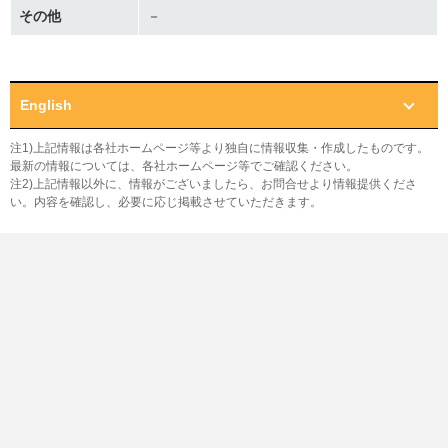
その他
－
English
注1)上記情報は各社ホームページ等より独自に情報収集・作成したものです。
最新の情報については、各社ホームページ等でご確認ください。
注2)上記情報以外に、情報がございましたら、お問合せより情報提供くださ
い。内容を確認し、必要に応じ掲載させていただきます。