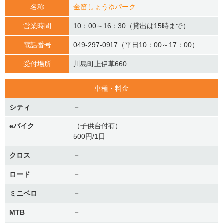
名称
金笛しょうゆパーク
営業時間
10：00～16：30（貸出は15時まで）
電話番号
049-297-0917（平日10：00～17：00）
受付場所
川島町上伊草660
車種・料金
シティ
－
eバイク
（子供台付有）
500円/1日
クロス
－
ロード
－
ミニベロ
－
MTB
－