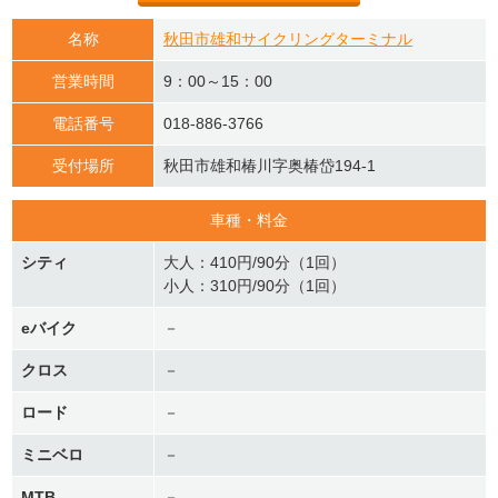
名称
秋田市雄和サイクリングターミナル
営業時間
9：00～15：00
電話番号
018-886-3766
受付場所
秋田市雄和椿川字奥椿岱194-1
車種・料金
シティ
大人：410円/90分（1回）
小人：310円/90分（1回）
eバイク
－
クロス
－
ロード
－
ミニベロ
－
MTB
－