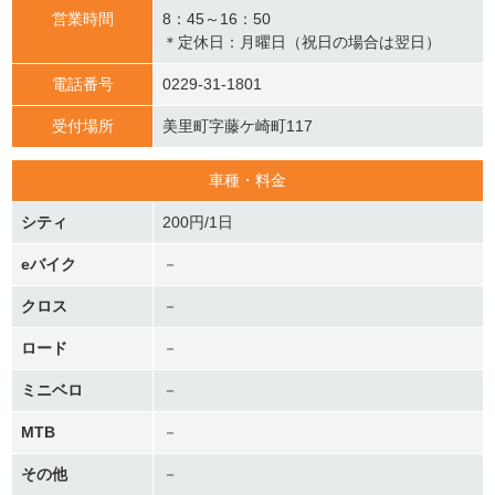
営業時間
8：45～16：50
＊定休日：月曜日（祝日の場合は翌日）
電話番号
0229-31-1801
受付場所
美里町字藤ケ崎町117
車種・料金
シティ
200円/1日
eバイク
－
クロス
－
ロード
－
ミニベロ
－
MTB
－
その他
－