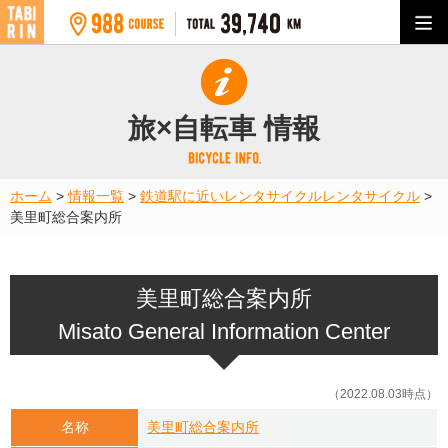
旅×自転車 情報
ホーム
>
情報一覧
>
鉄道駅に近いレンタサイクル
レンタサイクル
>
美里町総合案内所
美里町総合案内所
Misato General Information Center
（2022.08.03時点）
名称
美里町総合案内所