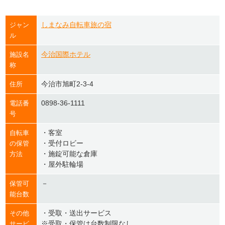
しまなみ自転車旅の宿
ジャン
ル
今治国際ホテル
施設名
称
今治市旭町2-3-4
住所
0898-36-1111
電話番
号
・客室
自転車
・受付ロビー
の保管
・施錠可能な倉庫
方法
・屋外駐輪場
－
保管可
能台数
・受取・送出サービス
その他
※受取・保管は台数制限なし
サービ