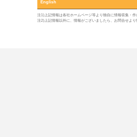
English
注1)上記情報は各社ホームページ等より独自に情報収集・
注2)上記情報以外に、情報がございましたら、お問合せよ