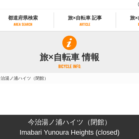
都道府県検索
旅×自転車 記事
旅×
都道府県検索
旅×自転車 記事
旅×
県別サイクリング情報
記事一覧
サイクリストにやさしい宿
旅×自転車 情報
県アクセスランキング
カテゴリから探す
サイクルトレイン
フリーワードから探す
レンタサイクル
今治湯ノ浦ハイツ（閉館）
タグから探す
予約ができるレンタサイクル
スポーツタイプのe-bikeがあるレンタサイ
スポーツタイプがあるレンタサイクル
マウンテンバイクがあるレンタサイクル
子供用自転車があるレンタサイクル
今治湯ノ浦ハイツ（閉館）
タンデム自転車があるレンタサイクル
鉄道駅に近いレンタサイクル
Imabari Yunoura Heights (closed)
レンタサイクルがある道の駅