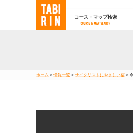
コース・マップ検索
コース・マップ検索
コース検索
マップ検索
都道府
コース条件から検索
都道府県から検索
都道府
都道府県から検索
マップランキング
ホーム
>
情報一覧
>
サイクリストにやさしい宿
>
地図から検索
スポットから検索
コースランキング
コースで人気のスポットランキング