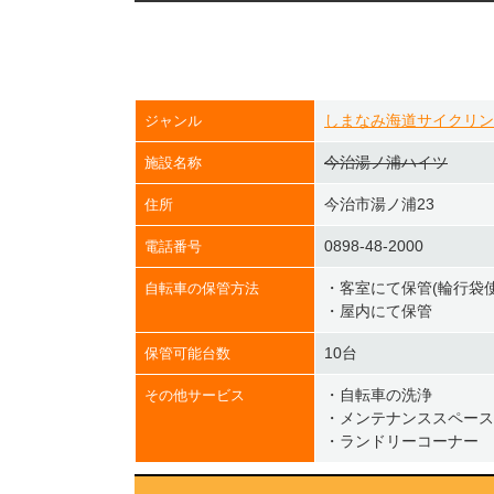
しまなみ海道サイクリン
ジャンル
今治湯ノ浦ハイツ
施設名称
今治市湯ノ浦23
住所
0898-48-2000
電話番号
・客室にて保管(輪行袋使
自転車の保管方法
・屋内にて保管
10台
保管可能台数
・自転車の洗浄
その他サービス
・メンテナンススペース
・ランドリーコーナー