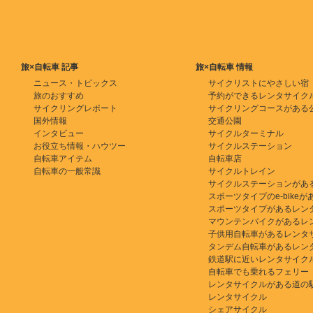
旅×自転車 記事
旅×自転車 情報
ニュース・トピックス
サイクリストにやさしい宿
旅のおすすめ
予約ができるレンタサイク
サイクリングレポート
サイクリングコースがある
国外情報
交通公園
インタビュー
サイクルターミナル
お役立ち情報・ハウツー
サイクルステーション
自転車アイテム
自転車店
自転車の一般常識
サイクルトレイン
サイクルステーションがあ
スポーツタイプのe-bikeがある
スポーツタイプがあるレン
マウンテンバイクがあるレ
子供用自転車があるレンタ
タンデム自転車があるレン
鉄道駅に近いレンタサイク
自転車でも乗れるフェリー
レンタサイクルがある道の
レンタサイクル
シェアサイクル