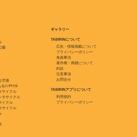
ギャラリー
TABIRINについて
ル
広告・情報掲載について
公園
プライバシーポリシー
免責事項
著作権・商標について
約款
注意事項
お問合せ
る空港
ﾚﾝﾀｻｲｸﾙ
TABIRINアプリについて
タサイクル
利用規約
ンタサイクル
プライバシーポリシー
サイクル
タサイクル
ル
駅