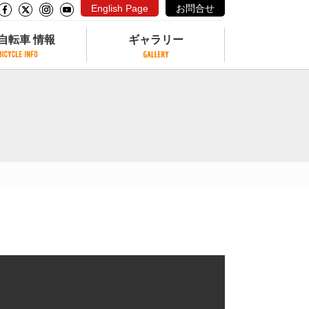
English Page
お問合せ
自転車 情報
ギャラリー
自転車 情報
ギャラリー
サイクリングコースがある公園
写真ギャラリー
交通公園
動画ギャラリー
自転車でも乗れるフェリー
サイクルターミナル
クル
サイクルステーション
サイクルステーションがある空港
自転車店