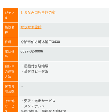
しまなみ自転車旅の宿
ジャン
ル
サラサヤ旅館
施設名
称
今治市伯方町木浦甲3430
住所
0897-82-0006
電話番
号
・屋根付き駐輪場
自転車
・受付ロビー付近
の保管
方法
－
保管可
能台数
・受取・送出サービス
その他
・メンテナンス
サービ
※整備場所：屋根付き駐輪場
ス