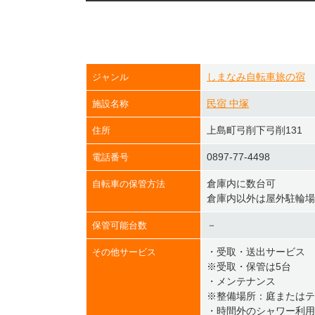
しまなみ自転車旅の宿
ジャンル
民宿 中塚
施設名称
上島町弓削下弓削131
住所
0897-77-4498
電話番号
倉庫内に数台可
自転車の保管方法
倉庫内以外は屋外駐輪場
－
保管可能台数
・受取・送出サービス
その他サービス
※受取・保管は5台
・メンテナンス
※整備場所：庭またはテ
・時間外のシャワー利用