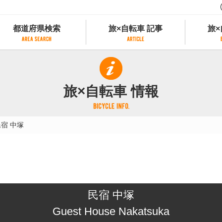
都道府県検索
旅×自転車 記事
旅×
都道府県検索
旅×自転車 記事
旅×
県別サイクリング情報
記事一覧
サイクリストにやさしい宿
旅×自転車 情報
県アクセスランキング
カテゴリから探す
サイクルトレイン
フリーワードから探す
レンタサイクル
宿 中塚
タグから探す
予約ができるレンタサイクル
スポーツタイプのe-bikeがあるレンタサイ
スポーツタイプがあるレンタサイクル
マウンテンバイクがあるレンタサイクル
子供用自転車があるレンタサイクル
民宿 中塚
タンデム自転車があるレンタサイクル
鉄道駅に近いレンタサイクル
Guest House Nakatsuka
レンタサイクルがある道の駅