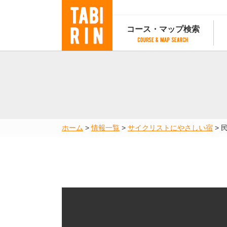
コース・マップ検索
コース・マップ検索
コース検索
マップ検索
都道府
コース条件から検索
都道府県から検索
都道府
都道府県から検索
マップランキング
ホーム
>
情報一覧
>
サイクリストにやさしい宿
>
民
地図から検索
スポットから検索
コースランキング
コースで人気のスポットランキング