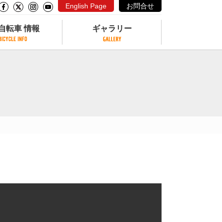
English Page
お問合せ
自転車 情報
ギャラリー
自転車 情報
ギャラリー
サイクリングコースがある公園
写真ギャラリー
交通公園
動画ギャラリー
自転車でも乗れるフェリー
サイクルターミナル
クル
サイクルステーション
サイクルステーションがある空港
自転車店