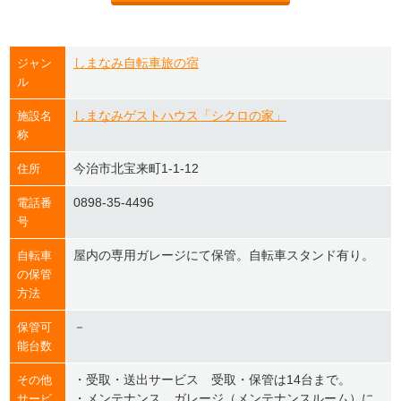
しまなみ自転車旅の宿
ジャン
ル
しまなみゲストハウス「シクロの家」
施設名
称
今治市北宝来町1-1-12
住所
0898-35-4496
電話番
号
屋内の専用ガレージにて保管。自転車スタンド有り。
自転車
の保管
方法
－
保管可
能台数
・受取・送出サービス 受取・保管は14台まで。
その他
・メンテナンス ガレージ（メンテナンスルーム）に
サービ