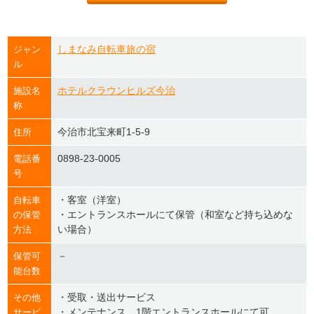
しまなみ自転車旅の宿
ジャン
ル
ホテルクラウンヒルズ今治
施設名
称
今治市北宝来町1-5-9
住所
0898-23-0005
電話番
号
・客室（洋室）
自転車
・エントランスホールにて保管（和室など持ち込めな
の保管
い場合）
方法
－
保管可
能台数
・受取・送出サービス
その他
・メンテナンス 1階エントランスホールにて可
サービ