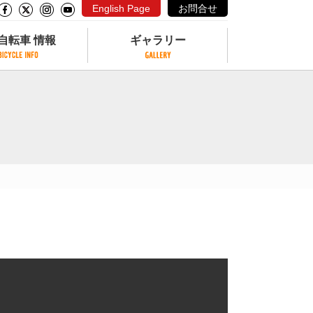
English Page
お問合せ
自転車 情報
ギャラリー
自転車 情報
ギャラリー
サイクリングコースがある公園
写真ギャラリー
交通公園
動画ギャラリー
自転車でも乗れるフェリー
サイクルターミナル
クル
サイクルステーション
サイクルステーションがある空港
自転車店