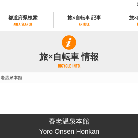
都道府県検索
旅×自転車 記事
旅×
都道府県検索
旅×自転車 記事
旅×
県別サイクリング情報
記事一覧
サイクリストにやさしい宿
旅×自転車 情報
県アクセスランキング
カテゴリから探す
サイクルトレイン
フリーワードから探す
レンタサイクル
養老温泉本館
タグから探す
予約ができるレンタサイクル
スポーツタイプのe-bikeがあるレンタサイ
スポーツタイプがあるレンタサイクル
マウンテンバイクがあるレンタサイクル
子供用自転車があるレンタサイクル
養老温泉本館
タンデム自転車があるレンタサイクル
鉄道駅に近いレンタサイクル
Yoro Onsen Honkan
レンタサイクルがある道の駅