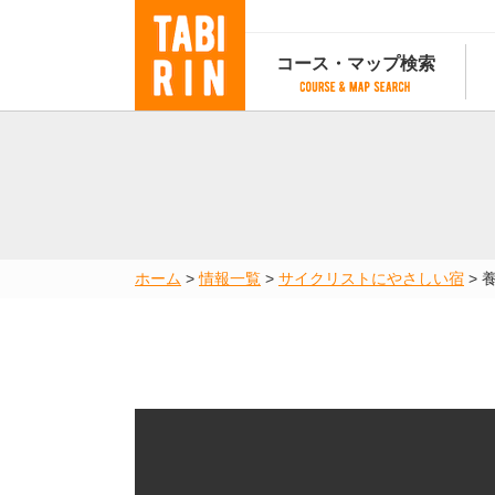
コース・マップ検索
コース・マップ検索
コース検索
マップ検索
都道府
コース条件から検索
都道府県から検索
都道府
都道府県から検索
マップランキング
ホーム
>
情報一覧
>
サイクリストにやさしい宿
>
地図から検索
スポットから検索
コースランキング
コースで人気のスポットランキング