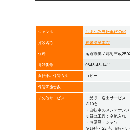
しまなみ自転車旅の宿
ジャンル
養老温泉本館
施設名称
尾道市美ノ郷町三成2502
住所
0848-48-1411
電話番号
ロビー
自転車の保管方法
－
保管可能台数
・受取・送出サービス
その他サービス
※10台
・自転車のメンテナンス
※貸出工具：空気入れ
・お風呂・シャワー
※16時～22時、6時～8