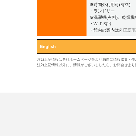
※時間外利用可(有料)
・ランドリー
※洗濯機(有料)、乾燥機
・Wi-Fi有り
・館内の案内は外国語表
English
注1)上記情報は各社ホームページ等より独自に情報収集・
注2)上記情報以外に、情報がございましたら、お問合せよ