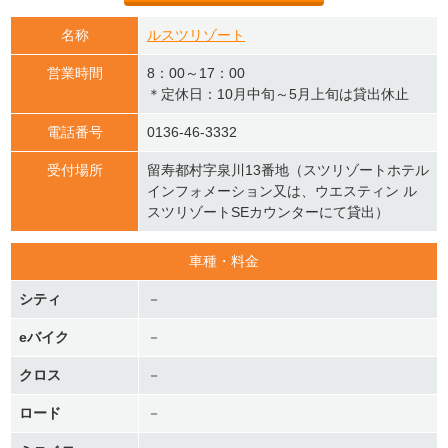
名称
ルスツリゾート
営業時間
8：00～17：00
＊定休日：10月中旬～5月上旬は貸出休止
電話番号
0136-46-3332
受付場所
留寿都村字泉川13番地（スツリゾートホテル
インフォメーション又は、ウエスティン ル
スツリゾートSEカウンターにて貸出）
車種・料金
シティ
－
eバイク
－
クロス
－
ロード
－