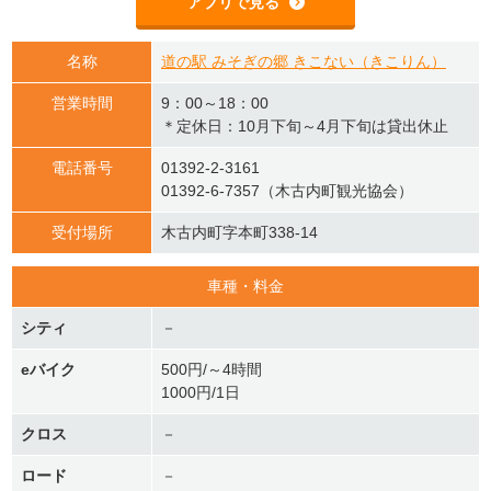
アプリで見る
名称
道の駅 みそぎの郷 きこない（きこりん）
営業時間
9：00～18：00
＊定休日：10月下旬～4月下旬は貸出休止
電話番号
01392-2-3161
01392-6-7357（木古内町観光協会）
受付場所
木古内町字本町338-14
車種・料金
シティ
－
eバイク
500円/～4時間
1000円/1日
クロス
－
ロード
－