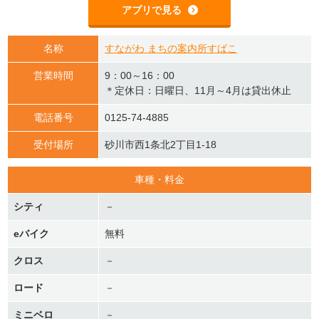
アプリで見る
名称
すながわ まちの案内所すばこ
営業時間
9：00～16：00
＊定休日：日曜日、11月～4月は貸出休止
電話番号
0125-74-4885
受付場所
砂川市西1条北2丁目1-18
車種・料金
シティ
－
eバイク
無料
クロス
－
ロード
－
ミニベロ
－