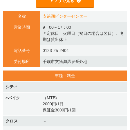
アプリで見る
名称
支笏湖ビジターセンター
営業時間
9：00～17：00
＊定休日：火曜日（祝日の場合は翌日）、冬
期は貸出休止
電話番号
0123-25-2404
受付場所
千歳市支笏湖温泉番外地
車種・料金
シティ
－
eバイク
（MTB)
2000円/1日
保証金3000円/1回
クロス
－