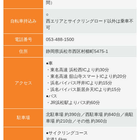
間）
○
自転車持込み
西エリアとサイクリングロード以外は乗車不
可
電話番号
053-488-1500
住所
静岡県浜松市西区村櫛町5475-1
●車
・東名高速 浜松西ICより約30分
・東名高速 舘山寺スマートICより約20分
アクセス
・浜名バイパス坪井ICより約15分
・浜名バイパス新居弁天ICより約15分
●バス
・JR浜松駅よりバス約60分
北駐車場 約390台／西駐車場 約840台／南駐
駐車場
車場 約210台／その他 約360台
●サイクリングコース
片道1.6km