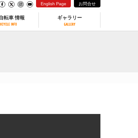
English Page
お問合せ
自転車 情報
ギャラリー
自転車 情報
ギャラリー
サイクリングコースがある公園
写真ギャラリー
交通公園
動画ギャラリー
自転車でも乗れるフェリー
サイクルターミナル
クル
サイクルステーション
サイクルステーションがある空港
自転車店