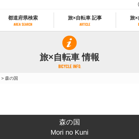
都道府県検索
旅×自転車 記事
旅×
都道府県検索
旅×自転車 記事
旅×
県別サイクリング情報
記事一覧
サイクリストにやさしい宿
旅×自転車 情報
県アクセスランキング
カテゴリから探す
サイクルトレイン
フリーワードから探す
レンタサイクル
>
森の国
タグから探す
予約ができるレンタサイクル
スポーツタイプのe-bikeがあるレンタサイ
スポーツタイプがあるレンタサイクル
マウンテンバイクがあるレンタサイクル
子供用自転車があるレンタサイクル
森の国
タンデム自転車があるレンタサイクル
鉄道駅に近いレンタサイクル
Mori no Kuni
レンタサイクルがある道の駅