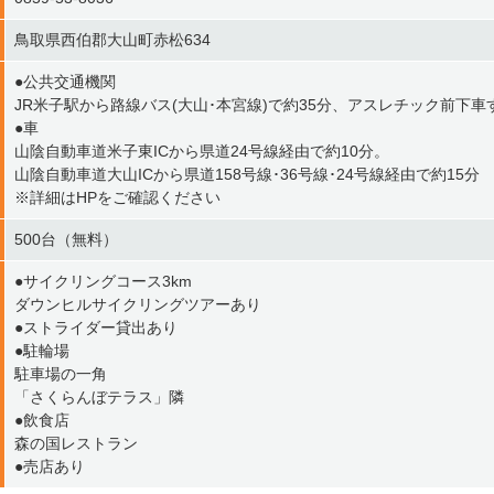
鳥取県西伯郡大山町赤松634
●公共交通機関
JR米子駅から路線バス(大山･本宮線)で約35分、アスレチック前下車
●車
山陰自動車道米子東ICから県道24号線経由で約10分。
山陰自動車道大山ICから県道158号線･36号線･24号線経由で約15分
※詳細はHPをご確認ください
500台（無料）
●サイクリングコース3km
ダウンヒルサイクリングツアーあり
●ストライダー貸出あり
●駐輪場
駐車場の一角
「さくらんぼテラス」隣
●飲食店
森の国レストラン
●売店あり