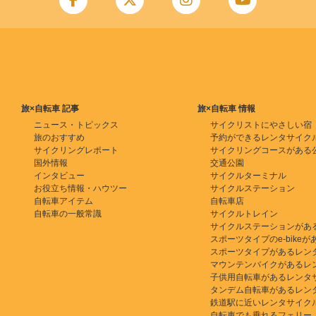
旅×自転車 記事
旅×自転車 情報
ニュース・トピックス
サイクリストにやさしい宿
旅のおすすめ
予約ができるレンタサイク
サイクリングレポート
サイクリングコースがある
国外情報
交通公園
インタビュー
サイクルターミナル
お役立ち情報・ハウツー
サイクルステーション
自転車アイテム
自転車店
自転車の一般常識
サイクルトレイン
サイクルステーションがあ
スポーツタイプのe-bikeがある
スポーツタイプがあるレン
マウンテンバイクがあるレ
子供用自転車があるレンタ
タンデム自転車があるレン
鉄道駅に近いレンタサイク
自転車でも乗れるフェリー