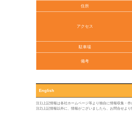
住所
アクセス
駐車場
備考
English
注1)上記情報は各社ホームページ等より独自に情報収集・
注2)上記情報以外に、情報がございましたら、お問合せよ