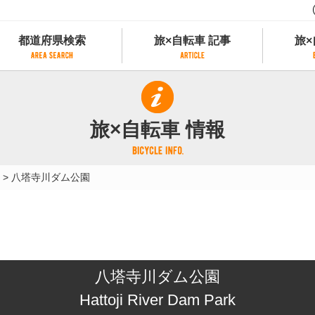
都道府県検索
旅×自転車 記事
旅×
都道府県検索
旅×自転車 記事
旅×
県別サイクリング情報
記事一覧
サイクリストにやさしい宿
旅×自転車 情報
県アクセスランキング
カテゴリから探す
サイクルトレイン
フリーワードから探す
レンタサイクル
>
八塔寺川ダム公園
タグから探す
予約ができるレンタサイクル
スポーツタイプのe-bikeがあるレンタサイ
スポーツタイプがあるレンタサイクル
マウンテンバイクがあるレンタサイクル
子供用自転車があるレンタサイクル
八塔寺川ダム公園
タンデム自転車があるレンタサイクル
鉄道駅に近いレンタサイクル
Hattoji River Dam Park
レンタサイクルがある道の駅