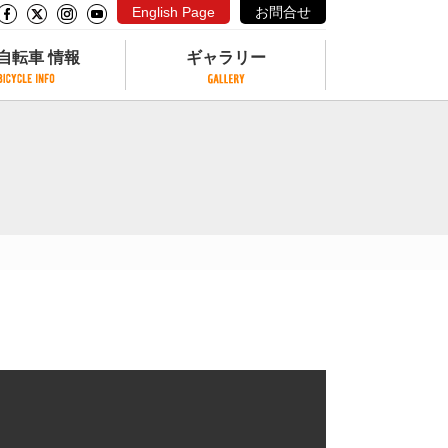
English Page
お問合せ
自転車 情報
ギャラリー
自転車 情報
ギャラリー
サイクリングコースがある公園
写真ギャラリー
交通公園
動画ギャラリー
自転車でも乗れるフェリー
サイクルターミナル
クル
サイクルステーション
サイクルステーションがある空港
自転車店