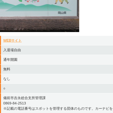
WEBサイト
入退場自由
通年開園
無料
なし
○
備前市吉永総合支所管理課
0869-84-2513
※記載の電話番号はスポットを管理する団体のものです。カーナビを