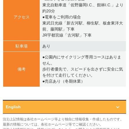
東北自動車道「佐野藤岡I.C.、館林I.C.」より
約20分
アクセス
●電車をご利用の場合
東武日光線「新古河駅、柳生駅、板倉東洋大
前、藤岡駅」下車
JR宇都宮線「古河駅」下車
駐車場
あり
●公園内にサイクリング専用コースはありま
せん。
備考
歩行者優先で、スピードを出さずに安全に気
を付けて走行してください。
●売店あり（冬期休業）
English
注1)上記情報は各社ホームページ等より独自に情報収集・作成したものです。
最新の情報については、各社ホームページ等でご確認ください。