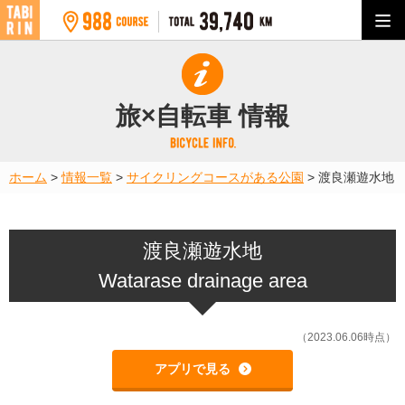
旅×自転車 情報
ホーム
>
情報一覧
>
サイクリングコースがある公園
>
渡良瀬遊水地
渡良瀬遊水地
Watarase drainage area
（2023.06.06時点）
アプリで見る