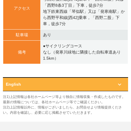
「西野8条3丁目」下車，徒歩7分
アクセス
地下鉄東西線「琴似駅」又は「発寒南駅」か
ら西野平和線[西42]乗車，「西野二股」下
車，徒歩7分
駐車場
あり
●サイクリングコース
備考
なし（発寒川緑地に隣接した自転車道あり
1.5km）
English
注1)上記情報は各社ホームページ等より独自に情報収集・作成したものです。
最新の情報については、各社ホームページ等でご確認ください。
注2)上記情報以外に、情報がございましたら、お問合せより情報提供くださ
い。内容を確認し、必要に応じ掲載させていただきます。