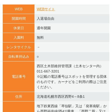
WEB
WEBサイト
開園時間
入退場自由
休業日
通年開園
入園料
無料
レンタサイクル
－
自転車持込み
○
西区土木部維持管理課（土木センター内）
011-667-3201
電話番号
※記載の電話番号はスポットを管理する団体
のものです。カーナビをご利用の際はご注意
ください。
住所
北海道札幌市西区西野4～8条1
地下鉄東西線「琴似駅」又は「発寒南駅」か
ら西野福井線[西41]乗車，「西野二股」又は