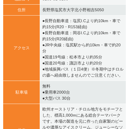
住所
長野県塩尻市大字北小野相吉5050
●長野自動車道：塩尻I.Cより約10km・車で
約15分(R20・R153経由)
●長野自動車道：岡谷I.Cより約10km・車で
約15分(R20経由)
●JR中央線：塩尻駅から約10km・車で約20
アクセス
分
●国道19号線：松本市より約35分
●国道20号線：諏訪市より約20分
●地域振興バス（１日4便）※冬期中はチロル
の森へ経由致しませんのでご注意ください。
無料
駐車場
●乗用車2000台
●大型バス 30台
欧州オーストリア・チロル地方をモチーフと
した、標高1,000mにある総合テーマパーク
です。本場の製造を元に作った自家製のビー
ルや濃厚なアイスクリーム、ジューシーなソ