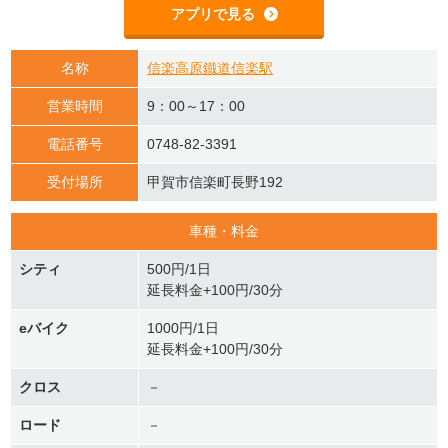
アプリで見る
名称
信楽高原鐵道信楽駅
営業時間
9：00～17：00
電話番号
0748-82-3391
受付場所
甲賀市信楽町長野192
車種・料金
シティ
500円/1日
延長料金+100円/30分
eバイク
1000円/1日
延長料金+100円/30分
クロス
－
ロード
－