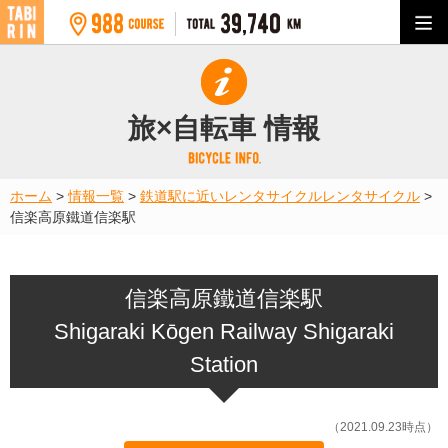
旅×自転車 情報
ホーム
>
情報一覧
>
鉄道駅に近いレンタサイクル
レンタサイクル
>
信楽高原鐵道信楽駅
信楽高原鐵道信楽駅
Shigaraki Kōgen Railway Shigaraki
Station
（2021.09.23時点）