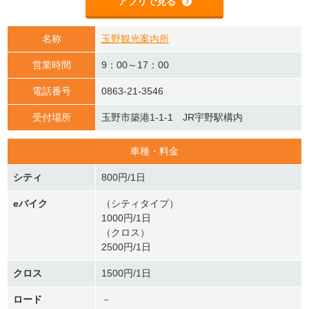
アプリで見る
名称
玉野観光案内所
営業時間
9：00～17：00
電話番号
0863-21-3546
受付場所
玉野市築港1-1-1 JR宇野駅構内
車種・料金
シティ
800円/1日
eバイク
（シティタイプ）
1000円/1日
（クロス）
2500円/1日
クロス
1500円/1日
ロード
－