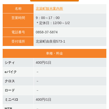
名称
北栄町観光案内所
営業時間
9：00～17：00
＊定休日：12/30～1/2
電話番号
0858-37-5874
受付場所
北栄町由良宿573-1
車種・料金
シティ
400円/1日
eバイク
－
クロス
－
ロード
－
ミニベロ
400円/1日
MTB
－