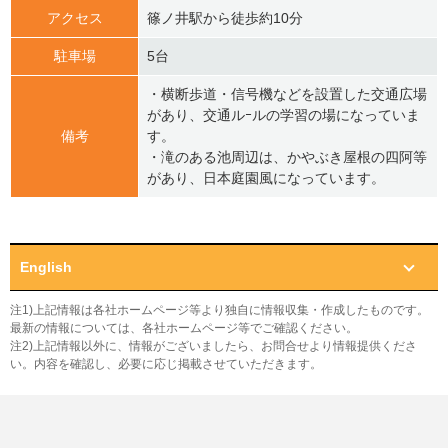
アクセス
篠ノ井駅から徒歩約10分
駐車場
5台
・横断歩道・信号機などを設置した交通広場
があり、交通ルｰルの学習の場になっていま
備考
す。
・滝のある池周辺は、かやぶき屋根の四阿等
があり、日本庭園風になっています。
English
注1)上記情報は各社ホームページ等より独自に情報収集・作成したものです。
最新の情報については、各社ホームページ等でご確認ください。
注2)上記情報以外に、情報がございましたら、お問合せより情報提供くださ
い。内容を確認し、必要に応じ掲載させていただきます。