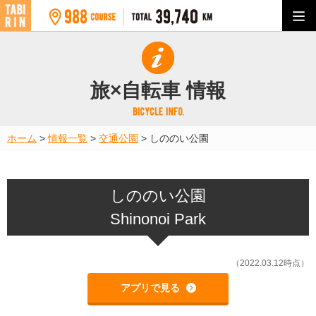
旅×自転車 情報
ホーム
>
情報一覧
>
交通公園
>
しののい公園
しののい公園
Shinonoi Park
（2022.03.12時点）
アプリで見る