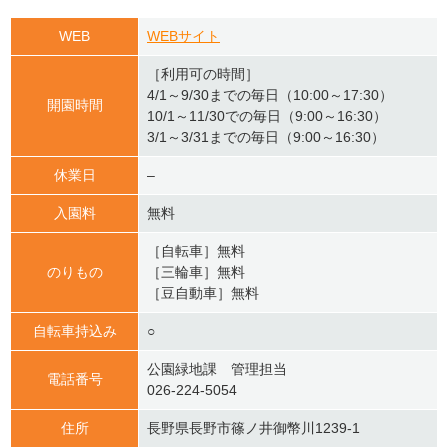
WEB
WEBサイト
［利用可の時間］
4/1～9/30までの毎日（10:00～17:30）
開園時間
10/1～11/30での毎日（9:00～16:30）
3/1～3/31までの毎日（9:00～16:30）
休業日
–
入園料
無料
［自転車］無料
のりもの
［三輪車］無料
［豆自動車］無料
自転車持込み
○
公園緑地課 管理担当
電話番号
026-224-5054
住所
長野県長野市篠ノ井御幣川1239-1