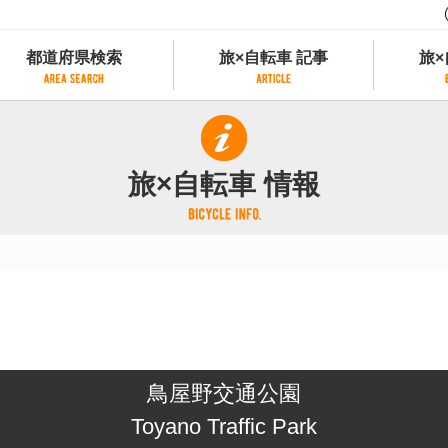
都道府県検索
旅×自転車 記事
旅×
都道府県検索
旅×自転車 記事
旅×
県別サイクリング情報
記事一覧
サイクリストにやさしい宿
旅×自転車 情報
県アクセスランキング
カテゴリから探す
サイクルトレイン
フリーワードから探す
レンタサイクル
タグから探す
予約ができるレンタサイクル
スポーツタイプのe-bikeがあるレンタサイ
スポーツタイプがあるレンタサイクル
マウンテンバイクがあるレンタサイクル
子供用自転車があるレンタサイクル
鳥屋野交通公園
タンデム自転車があるレンタサイクル
鉄道駅に近いレンタサイクル
Toyano Traffic Park
レンタサイクルがある道の駅