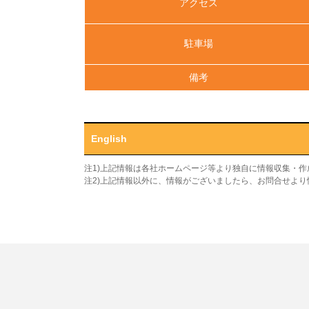
アクセス
駐車場
備考
English
注1)上記情報は各社ホームページ等より独自に情報収集・
注2)上記情報以外に、情報がございましたら、お問合せよ