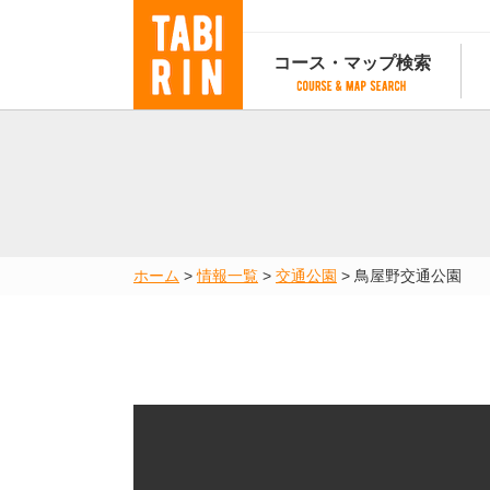
コース・マップ検索
コース・マップ検索
コース検索
マップ検索
都道府
コース条件から検索
都道府県から検索
都道府
都道府県から検索
マップランキング
ホーム
>
情報一覧
>
交通公園
>
鳥屋野交通公園
地図から検索
スポットから検索
コースランキング
コースで人気のスポットランキング