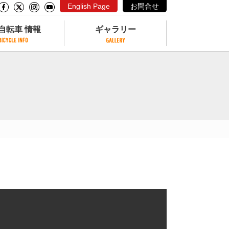
English Page
お問合せ
自転車 情報
ギャラリー
自転車 情報
ギャラリー
サイクリングコースがある公園
写真ギャラリー
交通公園
動画ギャラリー
自転車でも乗れるフェリー
サイクルターミナル
クル
サイクルステーション
サイクルステーションがある空港
自転車店