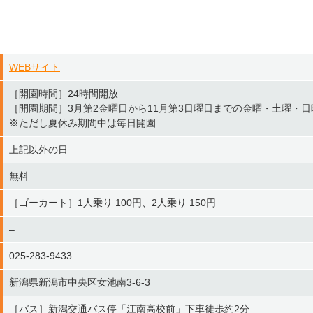
WEBサイト
［開園時間］24時間開放
［開園期間］3月第2金曜日から11月第3日曜日までの金曜・土曜・
※ただし夏休み期間中は毎日開園
上記以外の日
無料
［ゴーカート］1人乗り 100円、2人乗り 150円
–
025-283-9433
新潟県新潟市中央区女池南3-6-3
［バス］新潟交通バス停「江南高校前」下車徒歩約2分