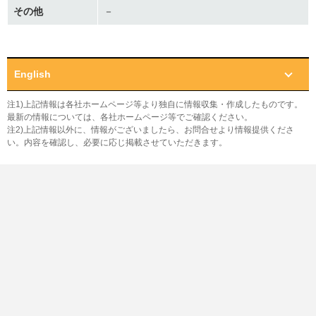
その他
－
English
注1)上記情報は各社ホームページ等より独自に情報収集・作成したものです。
最新の情報については、各社ホームページ等でご確認ください。
注2)上記情報以外に、情報がございましたら、お問合せより情報提供くださ
い。内容を確認し、必要に応じ掲載させていただきます。