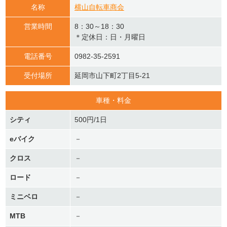
名称
横山自転車商会
営業時間
8：30～18：30
＊定休日：日・月曜日
電話番号
0982-35-2591
受付場所
延岡市山下町2丁目5-21
車種・料金
シティ
500円/1日
eバイク
－
クロス
－
ロード
－
ミニベロ
－
MTB
－