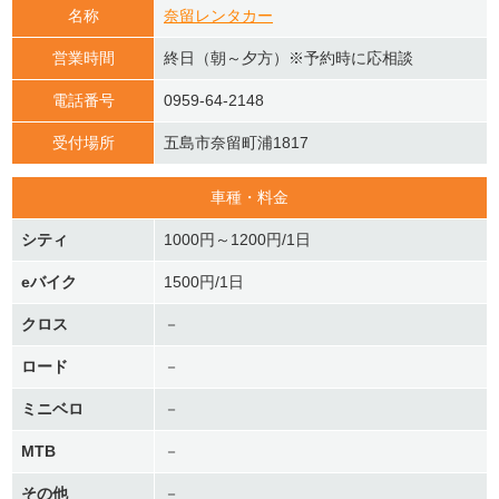
名称
奈留レンタカー
営業時間
終日（朝～夕方）※予約時に応相談
電話番号
0959-64-2148
受付場所
五島市奈留町浦1817
車種・料金
シティ
1000円～1200円/1日
eバイク
1500円/1日
クロス
－
ロード
－
ミニベロ
－
MTB
－
その他
－