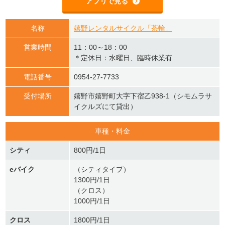
アプリで見る
名称
嬉野レンタルサイクル「茶輪」
営業時間
11：00～18：00
＊定休日：水曜日、臨時休業有
電話番号
0954-27-7733
受付場所
嬉野市嬉野町大字下宿乙938-1（シモムラサ
イクルズにて貸出）
車種・料金
シティ
800円/1日
eバイク
（シティタイプ）
1300円/1日
（クロス）
1000円/1日
クロス
1800円/1日