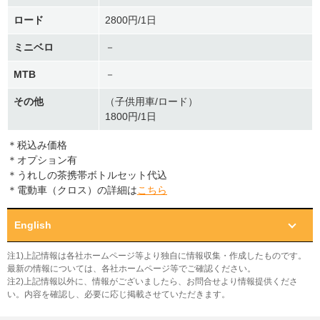
ロード
2800円/1日
ミニベロ
－
MTB
－
その他
（子供用車/ロード）
1800円/1日
＊税込み価格
＊オプション有
＊うれしの茶携帯ボトルセット代込
＊電動車（クロス）の詳細は
こちら
English
注1)上記情報は各社ホームページ等より独自に情報収集・作成したものです。
最新の情報については、各社ホームページ等でご確認ください。
注2)上記情報以外に、情報がございましたら、お問合せより情報提供くださ
い。内容を確認し、必要に応じ掲載させていただきます。