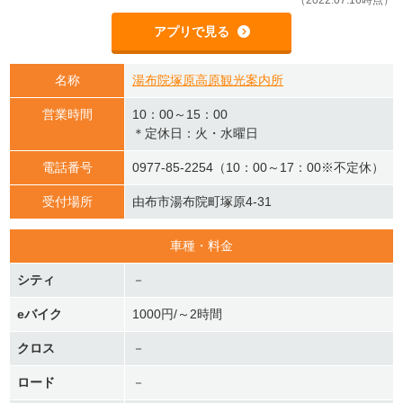
（2022.07.16時点）
アプリで見る
名称
湯布院塚原高原観光案内所
営業時間
10：00～15：00
＊定休日：火・水曜日
電話番号
0977-85-2254（10：00～17：00※不定休）
受付場所
由布市湯布院町塚原4-31
車種・料金
シティ
－
eバイク
1000円/～2時間
クロス
－
ロード
－