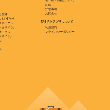
著作権・商標について
約款
注意事項
お問合せ
る空港
ﾚﾝﾀｻｲｸﾙ
TABIRINアプリについて
タサイクル
利用規約
ンタサイクル
プライバシーポリシー
サイクル
タサイクル
ル
駅