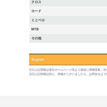
クロス
ロード
ミニベロ
MTB
その他
English
注1)上記情報は各社ホームページ等より独自に情報収集・
注2)上記情報以外に、情報がございましたら、お問合せよ