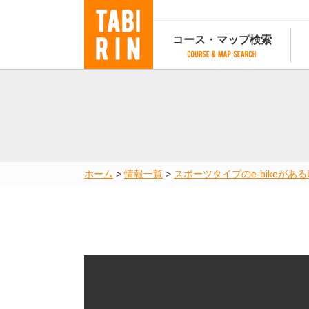
コース・マップ検索
コース・マップ検索
コース検索
マップ検索
都道府
コース条件から検索
都道府県から検索
都道府
都道府県から検索
マップランキング
ホーム
>
情報一覧
>
スポーツタイプのe-bikeがあるﾚﾝ
地図から検索
スポットから検索
コースランキング
コースで人気のスポットランキング