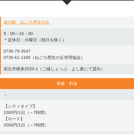
道の駅 ねごろ歴史の丘
9：00～16：00
＊定休日：火曜日（祝日を除く）
0736-79-3547
0736-61-1160（ねごろ歴史の丘管理協会）
岩出市根来2020-1（ご縁しょっぷ よし家にて貸出）
車種・料金
－
【シティタイプ】
1000円/1日（～7時間）
【ロード】
2000円/1日（～7時間）