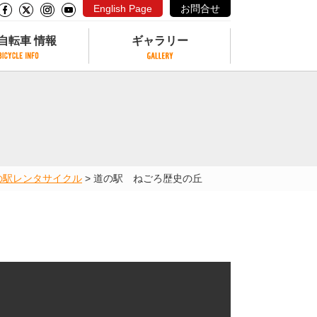
English Page
お問合せ
自転車 情報
ギャラリー
自転車 情報
ギャラリー
サイクリングコースがある公園
写真ギャラリー
交通公園
動画ギャラリー
自転車でも乗れるフェリー
の駅
レンタサイクル
>
道の駅 ねごろ歴史の丘
サイクルターミナル
クル
サイクルステーション
サイクルステーションがある空港
自転車店