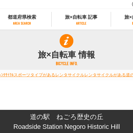
都道府県検索
旅×自転車 記事
旅×
都道府県検索
旅×自転車 記事
旅×
県別サイクリング情報
記事一覧
サイクリストにやさしい宿
旅×自転車 情報
県アクセスランキング
カテゴリから探す
サイクルトレイン
フリーワードから探す
レンタサイクル
ﾀｻｲｸﾙ
スポーツタイプがあるレンタサイクル
レンタサイクルがある道
タグから探す
予約ができるレンタサイクル
スポーツタイプのe-bikeがあるレンタサイ
スポーツタイプがあるレンタサイクル
マウンテンバイクがあるレンタサイクル
子供用自転車があるレンタサイクル
道の駅 ねごろ歴史の丘
タンデム自転車があるレンタサイクル
鉄道駅に近いレンタサイクル
Roadside Station Negoro Historic Hill
レンタサイクルがある道の駅