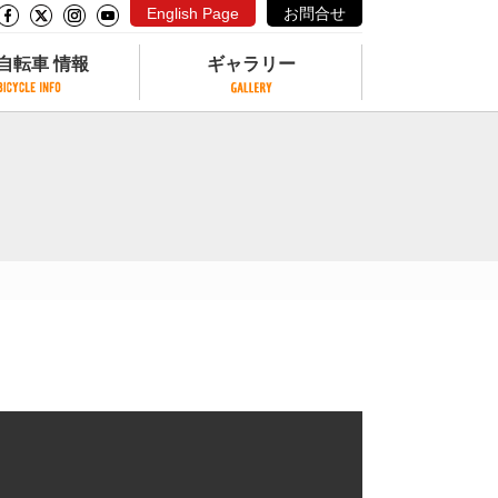
English Page
お問合せ
自転車 情報
ギャラリー
自転車 情報
ギャラリー
サイクリングコースがある公園
写真ギャラリー
交通公園
動画ギャラリー
自転車でも乗れるフェリー
サイクルターミナル
クル
サイクルステーション
サイクルステーションがある空港
自転車店