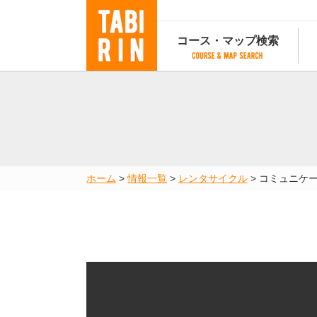
コース・マップ検索
コース・マップ検索
コース検索
マップ検索
都道府
コース条件から検索
都道府県から検索
都道府
都道府県から検索
マップランキング
ホーム
>
情報一覧
>
レンタサイクル
>
コミュニケ
地図から検索
スポットから検索
コースランキング
コースで人気のスポットランキング