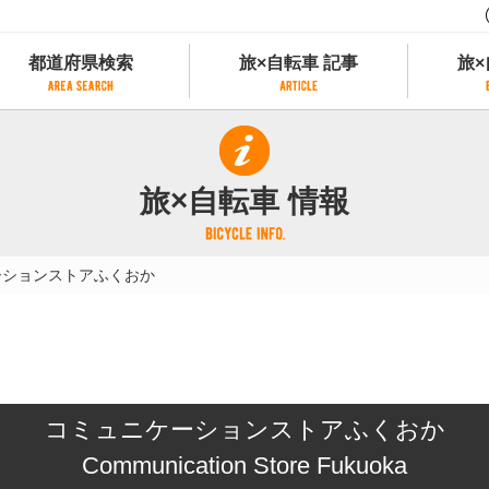
都道府県検索
旅×自転車 記事
旅×
都道府県検索
旅×自転車 記事
旅×
県別サイクリング情報
記事一覧
サイクリストにやさしい宿
旅×自転車 情報
県アクセスランキング
カテゴリから探す
サイクルトレイン
フリーワードから探す
レンタサイクル
ーションストアふくおか
タグから探す
予約ができるレンタサイクル
スポーツタイプのe-bikeがあるレンタサイ
スポーツタイプがあるレンタサイクル
マウンテンバイクがあるレンタサイクル
子供用自転車があるレンタサイクル
コミュニケーションストアふくおか
タンデム自転車があるレンタサイクル
鉄道駅に近いレンタサイクル
Communication Store Fukuoka
レンタサイクルがある道の駅