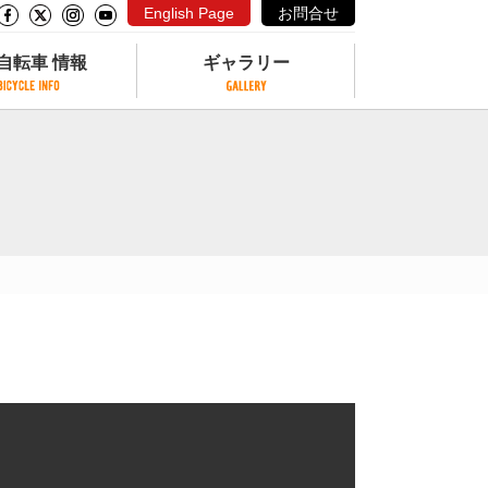
English Page
お問合せ
自転車 情報
ギャラリー
自転車 情報
ギャラリー
サイクリングコースがある公園
写真ギャラリー
交通公園
動画ギャラリー
自転車でも乗れるフェリー
サイクルターミナル
クル
サイクルステーション
サイクルステーションがある空港
自転車店