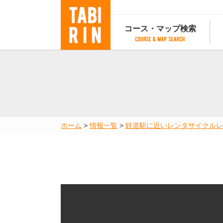
コース・マップ検索
コース・マップ検索
コース検索
マップ検索
都道府
コース条件から検索
都道府県から検索
都道府
都道府県から検索
マップランキング
ホーム
>
情報一覧
>
鉄道駅に近いレンタサイクル
レ
地図から検索
スポットから検索
コースランキング
コースで人気のスポットランキング