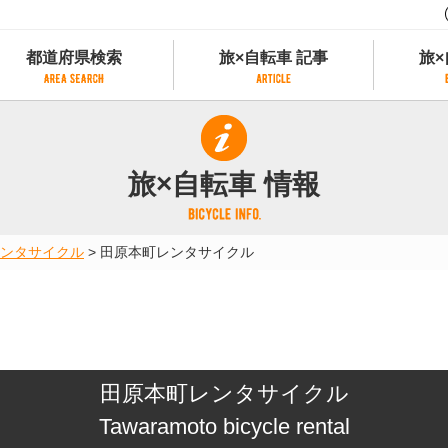
都道府県検索
旅×自転車 記事
旅×
都道府県検索
旅×自転車 記事
旅×
県別サイクリング情報
記事一覧
サイクリストにやさしい宿
旅×自転車 情報
県アクセスランキング
カテゴリから探す
サイクルトレイン
フリーワードから探す
レンタサイクル
ンタサイクル
>
田原本町レンタサイクル
タグから探す
予約ができるレンタサイクル
スポーツタイプのe-bikeがあるレンタサイ
スポーツタイプがあるレンタサイクル
マウンテンバイクがあるレンタサイクル
子供用自転車があるレンタサイクル
田原本町レンタサイクル
タンデム自転車があるレンタサイクル
鉄道駅に近いレンタサイクル
Tawaramoto bicycle rental
レンタサイクルがある道の駅