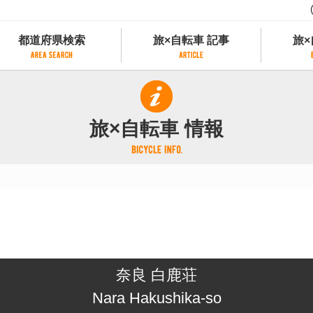
都道府県検索
旅×自転車 記事
旅×
都道府県検索
旅×自転車 記事
旅×
県別サイクリング情報
記事一覧
サイクリストにやさしい宿
旅×自転車 情報
県アクセスランキング
カテゴリから探す
サイクルトレイン
フリーワードから探す
レンタサイクル
タグから探す
予約ができるレンタサイクル
スポーツタイプのe-bikeがあるレンタサイ
スポーツタイプがあるレンタサイクル
マウンテンバイクがあるレンタサイクル
子供用自転車があるレンタサイクル
奈良 白鹿荘
タンデム自転車があるレンタサイクル
鉄道駅に近いレンタサイクル
Nara Hakushika-so
レンタサイクルがある道の駅