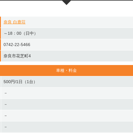
奈良 白鹿荘
～18：00（日中）
0742-22-5466
奈良市花芝町4
車種・料金
500円/1日（1台）
－
－
－
－