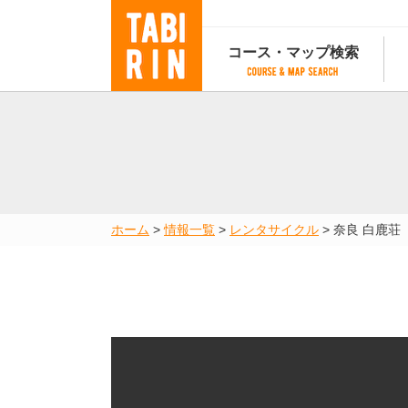
コース・マップ検索
コース・マップ検索
コース検索
マップ検索
都道府
コース条件から検索
都道府県から検索
都道府
都道府県から検索
マップランキング
ホーム
>
情報一覧
>
レンタサイクル
>
奈良 白鹿荘
地図から検索
スポットから検索
コースランキング
コースで人気のスポットランキング