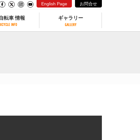
English Page
お問合せ
自転車 情報
ギャラリー
自転車 情報
ギャラリー
サイクリングコースがある公園
写真ギャラリー
交通公園
動画ギャラリー
自転車でも乗れるフェリー
サイクルターミナル
クル
サイクルステーション
サイクルステーションがある空港
自転車店