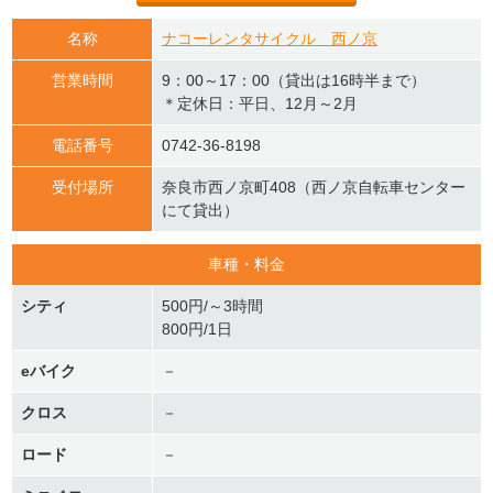
名称
ナコーレンタサイクル 西ノ京
営業時間
9：00～17：00（貸出は16時半まで）
＊定休日：平日、12月～2月
電話番号
0742-36-8198
受付場所
奈良市西ノ京町408（西ノ京自転車センター
にて貸出）
車種・料金
シティ
500円/～3時間
800円/1日
eバイク
－
クロス
－
ロード
－