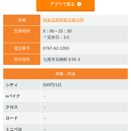
アプリで見る
名称
和倉温泉駅観光案内所
営業時間
9：00～15：30
＊定休日：1/1
電話番号
0767-62-1055
受付場所
七尾市石崎町タ55-3
車種・料金
シティ
500円/1日
eバイク
－
クロス
－
ロード
－
ミニベロ
－