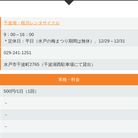
千波湖・桜川レンタサイクル
9：00～16：00
＊定休日：平日（水戸の梅まつり期間は無休）、12/29～12/31
029-241-1251
水戸市千波町2765（千波湖西駐車場にて貸出）
車種・料金
500円/1日（1回）
－
－
－