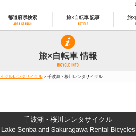
都道府県検索
旅×自転車 記事
旅×
都道府県検索
旅×自転車 記事
旅×
県別サイクリング情報
記事一覧
サイクリストにやさしい宿
旅×自転車 情報
県アクセスランキング
カテゴリから探す
サイクルトレイン
フリーワードから探す
レンタサイクル
イクル
レンタサイクル
>
千波湖・桜川レンタサイクル
タグから探す
予約ができるレンタサイクル
スポーツタイプのe-bikeがあるレンタサイ
スポーツタイプがあるレンタサイクル
マウンテンバイクがあるレンタサイクル
子供用自転車があるレンタサイクル
千波湖・桜川レンタサイクル
タンデム自転車があるレンタサイクル
鉄道駅に近いレンタサイクル
Lake Senba and Sakuragawa Rental Bicycles
レンタサイクルがある道の駅