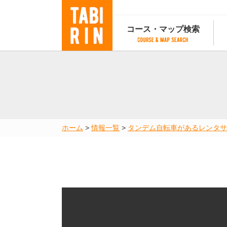
コース・マップ検索
コース・マップ検索
コース検索
マップ検索
都道府
コース条件から検索
都道府県から検索
都道府
都道府県から検索
マップランキング
ホーム
>
情報一覧
>
タンデム自転車があるレンタサ
地図から検索
スポットから検索
コースランキング
コースで人気のスポットランキング