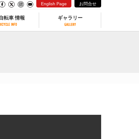
English Page
お問合せ
自転車 情報
ギャラリー
自転車 情報
ギャラリー
サイクリングコースがある公園
写真ギャラリー
交通公園
動画ギャラリー
自転車でも乗れるフェリー
サイクルターミナル
クル
サイクルステーション
サイクルステーションがある空港
自転車店