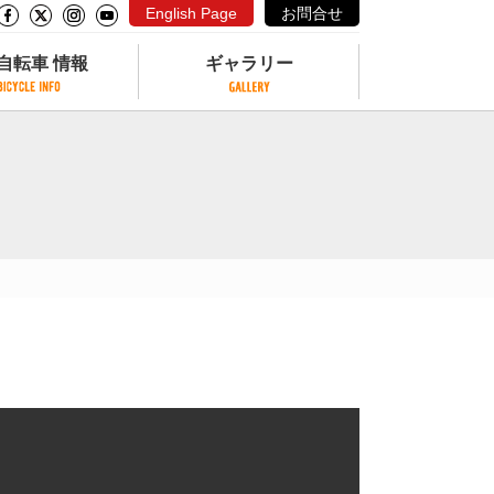
English Page
お問合せ
自転車 情報
ギャラリー
自転車 情報
ギャラリー
サイクリングコースがある公園
写真ギャラリー
交通公園
動画ギャラリー
自転車でも乗れるフェリー
サイクルターミナル
クル
サイクルステーション
サイクルステーションがある空港
自転車店