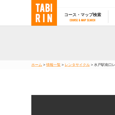
コース・マップ検索
コース・マップ検索
コース検索
マップ検索
都道府
コース条件から検索
都道府県から検索
都道府
都道府県から検索
マップランキング
ホーム
>
情報一覧
>
レンタサイクル
>
水戸駅南口
地図から検索
スポットから検索
コースランキング
コースで人気のスポットランキング