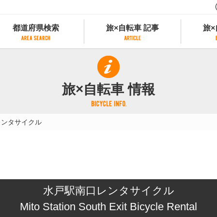
都道府県検索
旅×自転車 記事
旅×
都道府県検索
旅×自転車 記事
旅×
県別サイクリング情報
記事一覧
サイクリストにやさしい宿
旅×自転車 情報
県アクセスランキング
カテゴリから探す
サイクルトレイン
フリーワードから探す
レンタサイクル
レンタサイクル
タグから探す
予約ができるレンタサイクル
スポーツタイプのe-bikeがあるレンタサイ
スポーツタイプがあるレンタサイクル
マウンテンバイクがあるレンタサイクル
子供用自転車があるレンタサイクル
水戸駅南口レンタサイクル
タンデム自転車があるレンタサイクル
鉄道駅に近いレンタサイクル
Mito Station South Exit Bicycle Rental
レンタサイクルがある道の駅