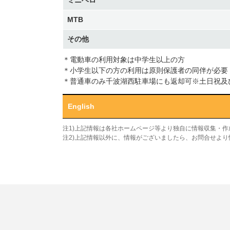
ミニベロ
MTB
その他
＊電動車の利用対象は中学生以上の方
＊小学生以下の方の利用は原則保護者の同伴が必要
＊普通車のみ千波湖西駐車場にも返却可※土日祝及
English
注1)上記情報は各社ホームページ等より独自に情報収集・
注2)上記情報以外に、情報がございましたら、お問合せよ